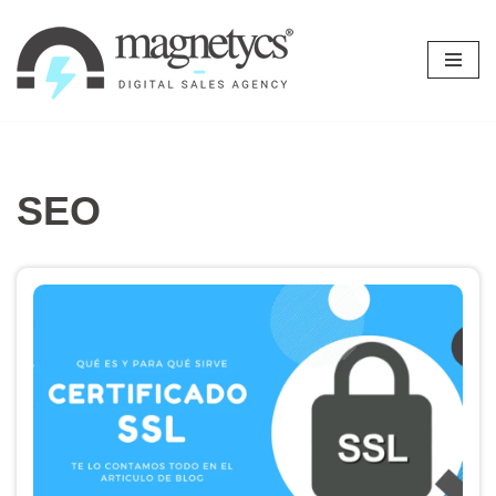
Ir
al
contenido
SEO