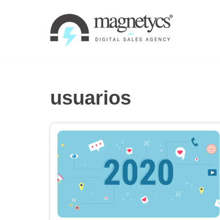
Ir
al
contenido
usuarios