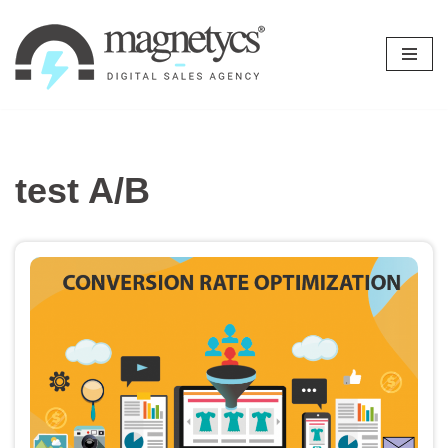
Ir
al
contenido
test A/B